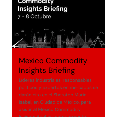
Precio del Gas LP
Media Kit
Diplomado en Gas LP
Contacto
Mexico Commodity
Insights Briefing
Líderes industriales, responsables
políticos y expertos en mercados se
darán cita en el Sheraton María
Isabel, en Ciudad de México, para
asistir al Mexico Commodity
Insights Briefing, anteriormente