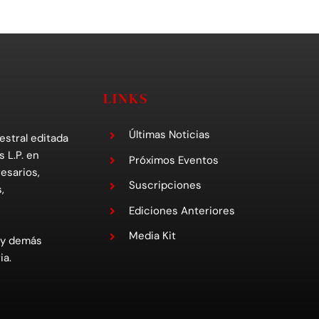
LINKS
Últimas Noticias
estral editada
s L.P. en
Próximos Eventos
esarios,
Suscripciones
,
Ediciones Anteriores
Media Kit
 y demás
ia.