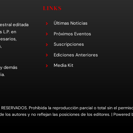
LINKS
Últimas Noticias
estral editada
s L.P. en
Próximos Eventos
esarios,
Suscripciones
,
Ediciones Anteriores
Media Kit
 y demás
ia.
RVADOS. Prohibida la reproducción parcial o total sin el permiso e
e los autores y no reflejan las posiciones de los editores. | Powered