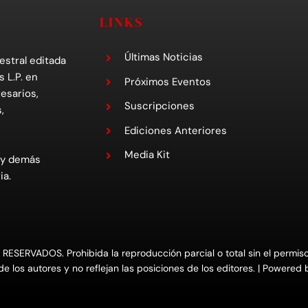
LINKS
Últimas Noticias
estral editada
s L.P. en
Próximos Eventos
esarios,
Suscripciones
,
Ediciones Anteriores
Media Kit
 y demás
ia.
RVADOS. Prohibida la reproducción parcial o total sin el permiso e
e los autores y no reflejan las posiciones de los editores. | Powered