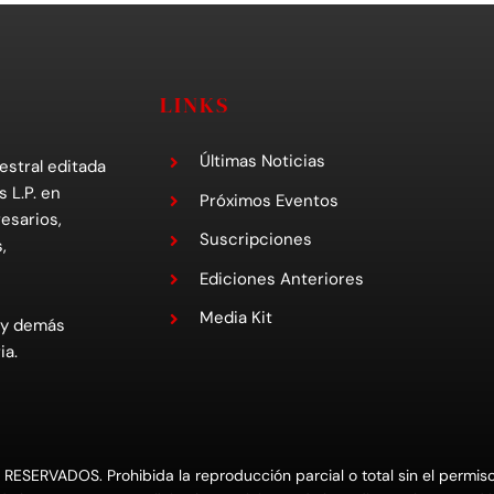
LINKS
Últimas Noticias
estral editada
s L.P. en
Próximos Eventos
esarios,
Suscripciones
,
Ediciones Anteriores
Media Kit
 y demás
ia.
RVADOS. Prohibida la reproducción parcial o total sin el permiso e