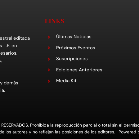
LINKS
Últimas Noticias
estral editada
s L.P. en
Próximos Eventos
esarios,
Suscripciones
,
Ediciones Anteriores
Media Kit
 y demás
ia.
RVADOS. Prohibida la reproducción parcial o total sin el permiso e
e los autores y no reflejan las posiciones de los editores. | Powered