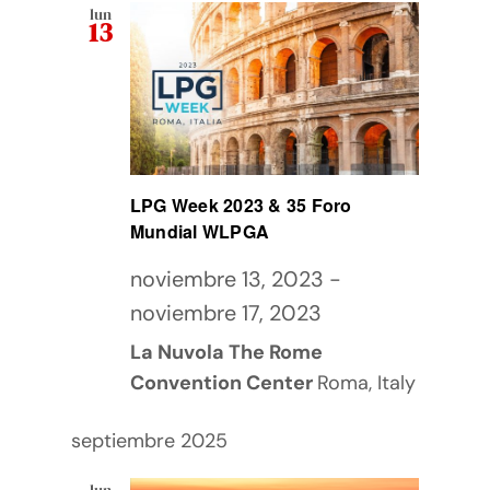
lun
de
13
Precio del Gas LP
vistas
Media Kit
de
Diplomado en Gas LP
Event
LPG Week 2023 & 35 Foro
Contacto
Mundial WLPGA
noviembre 13, 2023
-
noviembre 17, 2023
La Nuvola The Rome
Convention Center
Roma, Italy
septiembre 2025
lun