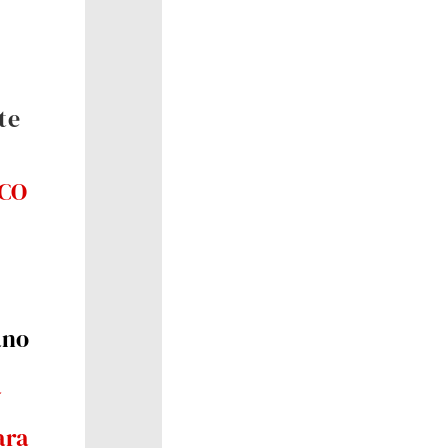
te
ECO
ano
a
ara