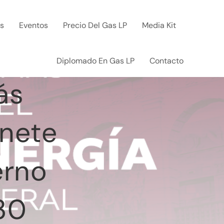
ks
Eventos
Precio Del Gas LP
Media Kit
Diplomado En Gas LP
Contacto
ás
inete
erno
30