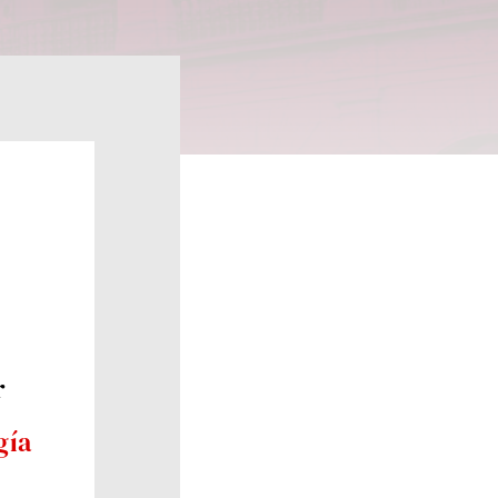
r
gía