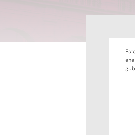
Est
ene
gob