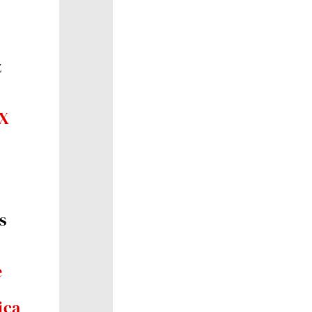
z
EX
s
e
ica