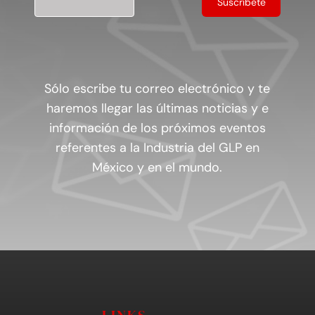
Sólo escribe tu correo electrónico y te
haremos llegar las últimas noticias y e
información de los próximos eventos
referentes a la Industria del GLP en
México y en el mundo.