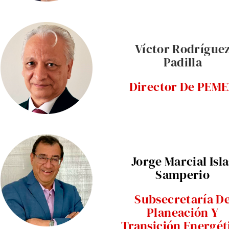
Víctor Rodrígue
Padilla
Director De PEM
Jorge Marcial Isla
Samperio
Subsecretaría D
Planeación Y
Transición Energét