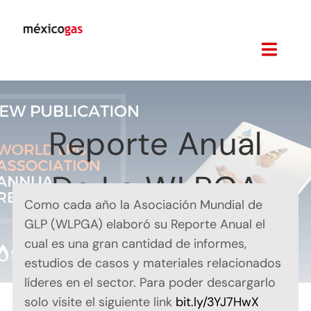
Skip
to
content
Toggl
Navig
Revista
Reporte Anual
Noticias
De La WLPGA
Suscripciones
Como cada año la Asociación Mundial de
Ediciones Anteriores
2022
GLP (WLPGA) elaboró su Reporte Anual el
cual es una gran cantidad de informes,
Links
estudios de casos y materiales relacionados
líderes en el sector. Para poder descargarlo
Eventos
solo visite el siguiente link
bit.ly/3YJ7HwX