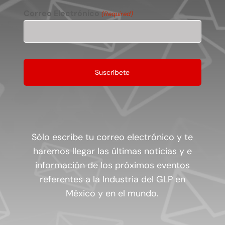
Correo Electrónico
(Required)
Sólo escribe tu correo electrónico y te
haremos llegar las últimas noticias y e
información de los próximos eventos
referentes a la Industria del GLP en
México y en el mundo.