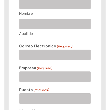
Precio del Gas LP
Nombre
Media Kit
Apellido
Diplomado en Gas LP
Correo Electrónico
(Required)
Contacto
Empresa
(Required)
Puesto
(Required)