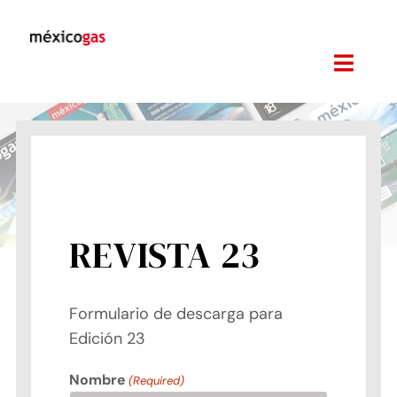
Skip
to
content
Toggl
Navig
Revista
Edición 23
Noticias
Suscripciones
REVISTA 23
Ediciones Anteriores
Formulario de descarga para
Links
Edición 23
Eventos
Nombre
(Required)