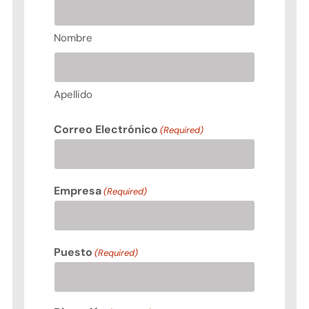
Precio del Gas LP
Nombre
Media Kit
Apellido
Diplomado en Gas LP
Correo Electrónico
(Required)
Contacto
Empresa
(Required)
Puesto
(Required)