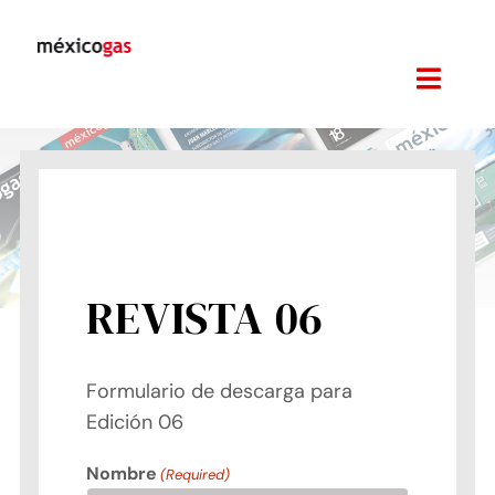
Skip
to
content
Toggl
Navig
Revista
Edición 06
Noticias
Suscripciones
REVISTA 06
Ediciones Anteriores
Formulario de descarga para
Links
Edición 06
Eventos
Nombre
(Required)