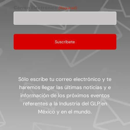
Correo Electrónico
(Required)
Sólo escribe tu correo electrónico y te
haremos llegar las últimas noticias y e
información de los próximos eventos
referentes a la Industria del GLP en
México y en el mundo.